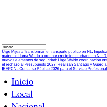
Urge Mijes a ‘transformar’ el transporte público en NL
:
Impulsa
materna
:
Llama Waldo a ordenar crecimiento urbano en NL
:
R
nuevos elementos de seguridad
:
Urge Waldo coordinación en
el rechazo al Presupuesto 2027
:
Realizan Santiago y Guardia 
IEEPCNL Concurso Público 2026 para el Servicio Profesional
Inicio
Local
Nacional