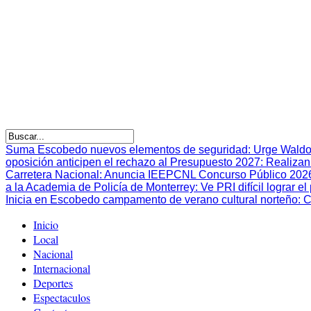
Suma Escobedo nuevos elementos de seguridad
:
Urge Waldo
oposición anticipen el rechazo al Presupuesto 2027
:
Realizan
Carretera Nacional
:
Anuncia IEEPCNL Concurso Público 2026 p
a la Academia de Policía de Monterrey
:
Ve PRI difícil lograr 
Inicia en Escobedo campamento de verano cultural norteño
:
C
Inicio
Local
Nacional
Internacional
Deportes
Espectaculos