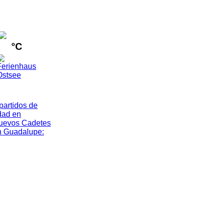
°C
artidos de
dad en
nuevos Cadetes
n Guadalupe
: