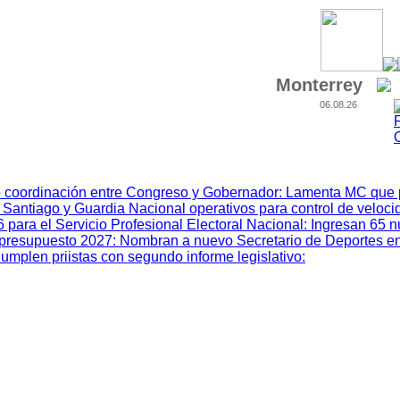
Monterrey
06.08.26
 coordinación entre Congreso y Gobernador
:
Lamenta MC que p
 Santiago y Guardia Nacional operativos para control de veloci
ara el Servicio Profesional Electoral Nacional
:
Ingresan 65 
el presupuesto 2027
:
Nombran a nuevo Secretario de Deportes e
umplen priistas con segundo informe legislativo
: