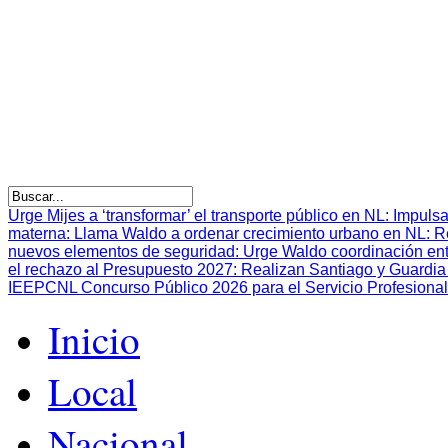
Urge Mijes a ‘transformar’ el transporte público en NL
:
Impulsa
materna
:
Llama Waldo a ordenar crecimiento urbano en NL
:
R
nuevos elementos de seguridad
:
Urge Waldo coordinación en
el rechazo al Presupuesto 2027
:
Realizan Santiago y Guardia 
IEEPCNL Concurso Público 2026 para el Servicio Profesional
Inicio
Local
Nacional