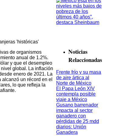
jeras 'históricas'
Noticias
tivas de organismos
imiento anual de 1.2%.
Relaccionadas
dólar y que el desempleo
nivel global. La inflación
Frente frío y su masa
a desde enero de 2021. La
de aire ártica al
a alcanzó un récord en el
Norte de México
res, lo que refleja la
El Papa León XIV
afiante.
contempla posible
viaje a México
Gusano barrenador
impacta al sector
ganadero con
pérdidas de 25 mdd
diarios: Unión
Ganadera