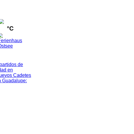
°C
artidos de
dad en
nuevos Cadetes
n Guadalupe
: