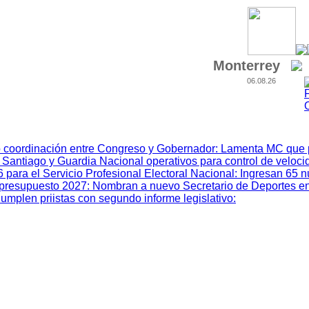
Monterrey
06.08.26
 coordinación entre Congreso y Gobernador
:
Lamenta MC que p
 Santiago y Guardia Nacional operativos para control de veloci
ara el Servicio Profesional Electoral Nacional
:
Ingresan 65 
el presupuesto 2027
:
Nombran a nuevo Secretario de Deportes e
umplen priistas con segundo informe legislativo
: