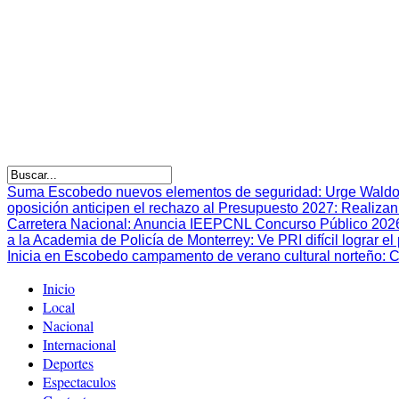
Suma Escobedo nuevos elementos de seguridad
:
Urge Waldo
oposición anticipen el rechazo al Presupuesto 2027
:
Realizan
Carretera Nacional
:
Anuncia IEEPCNL Concurso Público 2026 p
a la Academia de Policía de Monterrey
:
Ve PRI difícil lograr 
Inicia en Escobedo campamento de verano cultural norteño
:
C
Inicio
Local
Nacional
Internacional
Deportes
Espectaculos