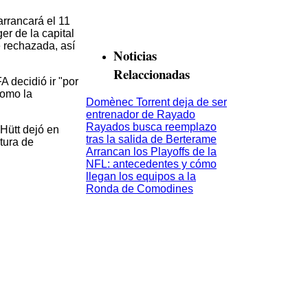
arrancará el 11
er de la capital
 rechazada, así
Noticias
Relaccionadas
 decidió ir "por
como la
Domènec Torrent deja de ser
entrenador de Rayado
Rayados busca reemplazo
Hütt dejó en
tras la salida de Berterame
atura de
Arrancan los Playoffs de la
NFL: antecedentes y cómo
llegan los equipos a la
Ronda de Comodines