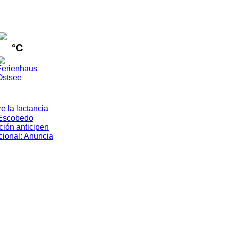
°C
e la lactancia
Escobedo
ión anticipen
cional
:
Anuncia