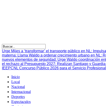
Urge Mijes a ‘transformar’ el transporte público en NL
:
Impulsa
materna
:
Llama Waldo a ordenar crecimiento urbano en NL
:
R
nuevos elementos de seguridad
:
Urge Waldo coordinación en
el rechazo al Presupuesto 2027
:
Realizan Santiago y Guardia 
IEEPCNL Concurso Público 2026 para el Servicio Profesional
Inicio
Local
Nacional
Internacional
Deportes
Espectaculos