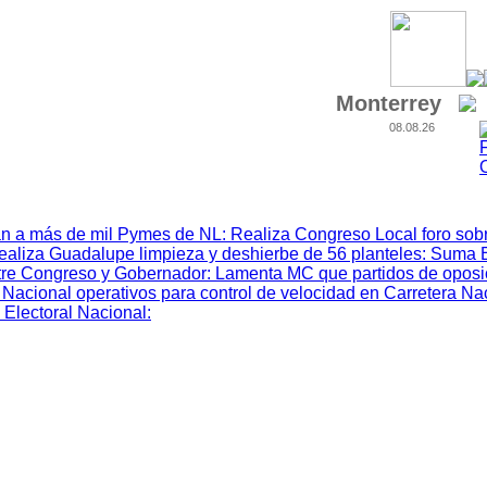
Monterrey
08.08.26
n a más de mil Pymes de NL
:
Realiza Congreso Local foro sobr
ealiza Guadalupe limpieza y deshierbe de 56 planteles
:
Suma 
tre Congreso y Gobernador
:
Lamenta MC que partidos de oposic
Nacional operativos para control de velocidad en Carretera Na
 Electoral Nacional
: