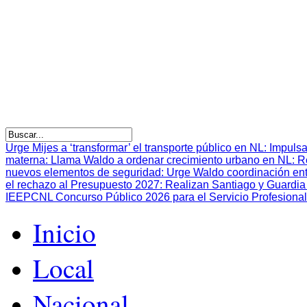
Urge Mijes a ‘transformar’ el transporte público en NL
:
Impulsa
materna
:
Llama Waldo a ordenar crecimiento urbano en NL
:
R
nuevos elementos de seguridad
:
Urge Waldo coordinación en
el rechazo al Presupuesto 2027
:
Realizan Santiago y Guardia 
IEEPCNL Concurso Público 2026 para el Servicio Profesional
Inicio
Local
Nacional