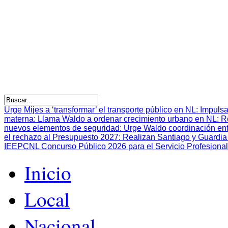
Urge Mijes a ‘transformar’ el transporte público en NL
:
Impulsa
materna
:
Llama Waldo a ordenar crecimiento urbano en NL
:
R
nuevos elementos de seguridad
:
Urge Waldo coordinación en
el rechazo al Presupuesto 2027
:
Realizan Santiago y Guardia 
IEEPCNL Concurso Público 2026 para el Servicio Profesional
Inicio
Local
Nacional