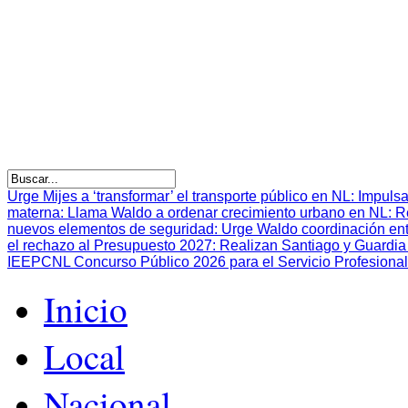
Urge Mijes a ‘transformar’ el transporte público en NL
:
Impulsa
materna
:
Llama Waldo a ordenar crecimiento urbano en NL
:
R
nuevos elementos de seguridad
:
Urge Waldo coordinación en
el rechazo al Presupuesto 2027
:
Realizan Santiago y Guardia 
IEEPCNL Concurso Público 2026 para el Servicio Profesional
Inicio
Local
Nacional