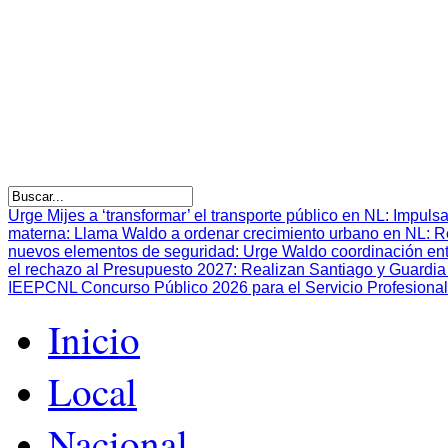
Urge Mijes a ‘transformar’ el transporte público en NL
:
Impulsa
materna
:
Llama Waldo a ordenar crecimiento urbano en NL
:
R
nuevos elementos de seguridad
:
Urge Waldo coordinación en
el rechazo al Presupuesto 2027
:
Realizan Santiago y Guardia 
IEEPCNL Concurso Público 2026 para el Servicio Profesional
Inicio
Local
Nacional