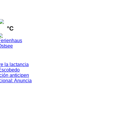
°C
e la lactancia
Escobedo
ión anticipen
cional
:
Anuncia