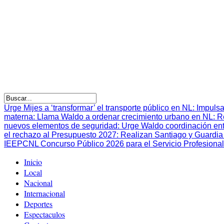
Urge Mijes a ‘transformar’ el transporte público en NL
:
Impulsa
materna
:
Llama Waldo a ordenar crecimiento urbano en NL
:
R
nuevos elementos de seguridad
:
Urge Waldo coordinación en
el rechazo al Presupuesto 2027
:
Realizan Santiago y Guardia 
IEEPCNL Concurso Público 2026 para el Servicio Profesional
Inicio
Local
Nacional
Internacional
Deportes
Espectaculos