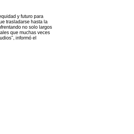
equidad y futuro para
e trasladarse hasta la
nfrentando no solo largos
nales que muchas veces
dios", informó el