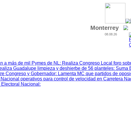
Monterrey
08.08.26
n a más de mil Pymes de NL
:
Realiza Congreso Local foro sobr
ealiza Guadalupe limpieza y deshierbe de 56 planteles
:
Suma 
tre Congreso y Gobernador
:
Lamenta MC que partidos de oposic
Nacional operativos para control de velocidad en Carretera Na
 Electoral Nacional
: