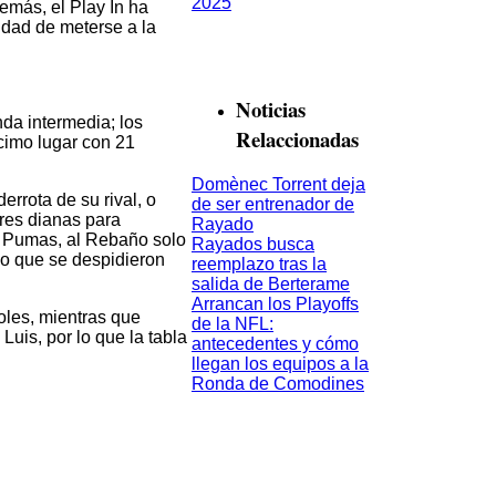
demás, el Play In ha
idad de meterse a la
Noticias
nda intermedia; los
Relaccionadas
écimo lugar con 21
Domènec Torrent deja
errota de su rival, o
de ser entrenador de
tres dianas para
Rayado
de Pumas, al Rebaño solo
Rayados busca
lo que se despidieron
reemplazo tras la
salida de Berterame
Arrancan los Playoffs
goles, mientras que
de la NFL:
Luis, por lo que la tabla
antecedentes y cómo
llegan los equipos a la
Ronda de Comodines