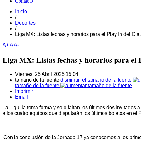
Contacto
Inicio
/
Deportes
/
Liga MX: Listas fechas y horarios para el Play In del Cl
A+
A
A-
Liga MX: Listas fechas y horarios para el 
Viernes, 25 Abril 2025 15:04
tamaño de la fuente
disminuir el tamaño de la fuente
tamaño de la fuente
Imprimir
Email
La Liguilla toma forma y solo faltan los últimos dos invitados
a los cuatro equipos que disputarán los últimos boletos en el 
Con la conclusión de la Jornada 17 ya conocemos a los prim