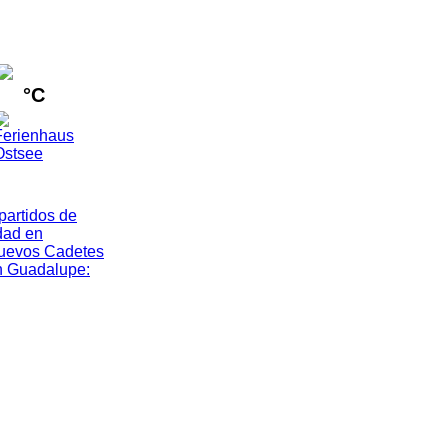
°C
artidos de
dad en
nuevos Cadetes
n Guadalupe
: