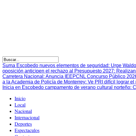
Suma Escobedo nuevos elementos de seguridad
:
Urge Waldo
oposición anticipen el rechazo al Presupuesto 2027
:
Realizan
Carretera Nacional
:
Anuncia IEEPCNL Concurso Público 2026 p
a la Academia de Policía de Monterrey
:
Ve PRI difícil lograr 
Inicia en Escobedo campamento de verano cultural norteño
:
C
Inicio
Local
Nacional
Internacional
Deportes
Espectaculos