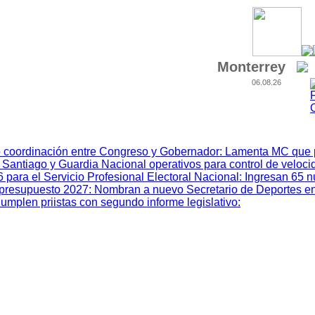
Monterrey
06.08.26
 coordinación entre Congreso y Gobernador
:
Lamenta MC que p
 Santiago y Guardia Nacional operativos para control de veloci
ara el Servicio Profesional Electoral Nacional
:
Ingresan 65 
el presupuesto 2027
:
Nombran a nuevo Secretario de Deportes e
umplen priistas con segundo informe legislativo
: