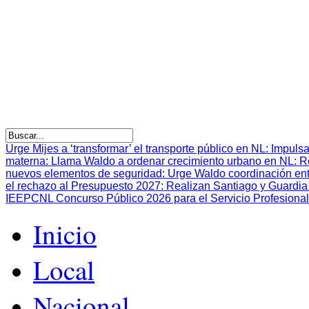
Urge Mijes a ‘transformar’ el transporte público en NL
:
Impulsa
materna
:
Llama Waldo a ordenar crecimiento urbano en NL
:
R
nuevos elementos de seguridad
:
Urge Waldo coordinación en
el rechazo al Presupuesto 2027
:
Realizan Santiago y Guardia 
IEEPCNL Concurso Público 2026 para el Servicio Profesional
Inicio
Local
Nacional