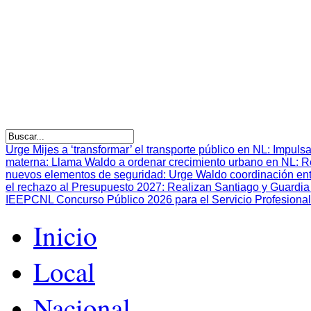
Urge Mijes a ‘transformar’ el transporte público en NL
:
Impulsa
materna
:
Llama Waldo a ordenar crecimiento urbano en NL
:
R
nuevos elementos de seguridad
:
Urge Waldo coordinación en
el rechazo al Presupuesto 2027
:
Realizan Santiago y Guardia 
IEEPCNL Concurso Público 2026 para el Servicio Profesional
Inicio
Local
Nacional