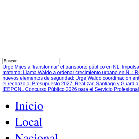
Urge Mijes a ‘transformar’ el transporte público en NL
:
Impulsa
materna
:
Llama Waldo a ordenar crecimiento urbano en NL
:
R
nuevos elementos de seguridad
:
Urge Waldo coordinación en
el rechazo al Presupuesto 2027
:
Realizan Santiago y Guardia 
IEEPCNL Concurso Público 2026 para el Servicio Profesional
Inicio
Local
Nacional