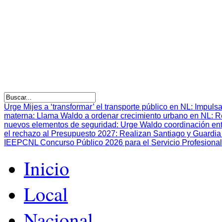
Urge Mijes a ‘transformar’ el transporte público en NL
:
Impulsa
materna
:
Llama Waldo a ordenar crecimiento urbano en NL
:
R
nuevos elementos de seguridad
:
Urge Waldo coordinación en
el rechazo al Presupuesto 2027
:
Realizan Santiago y Guardia 
IEEPCNL Concurso Público 2026 para el Servicio Profesional
Inicio
Local
Nacional