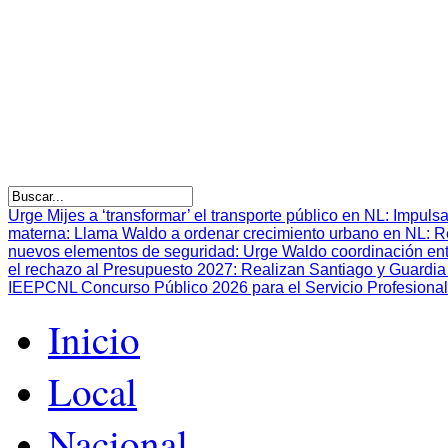
Urge Mijes a ‘transformar’ el transporte público en NL
:
Impulsa
materna
:
Llama Waldo a ordenar crecimiento urbano en NL
:
R
nuevos elementos de seguridad
:
Urge Waldo coordinación en
el rechazo al Presupuesto 2027
:
Realizan Santiago y Guardia 
IEEPCNL Concurso Público 2026 para el Servicio Profesional
Inicio
Local
Nacional