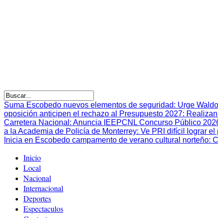
Suma Escobedo nuevos elementos de seguridad
:
Urge Waldo
oposición anticipen el rechazo al Presupuesto 2027
:
Realizan
Carretera Nacional
:
Anuncia IEEPCNL Concurso Público 2026 p
a la Academia de Policía de Monterrey
:
Ve PRI difícil lograr 
Inicia en Escobedo campamento de verano cultural norteño
:
C
Inicio
Local
Nacional
Internacional
Deportes
Espectaculos