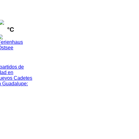
°C
artidos de
dad en
nuevos Cadetes
n Guadalupe
: