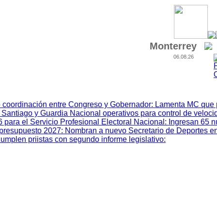
Monterrey
06.08.26
 coordinación entre Congreso y Gobernador
:
Lamenta MC que p
 Santiago y Guardia Nacional operativos para control de veloci
ara el Servicio Profesional Electoral Nacional
:
Ingresan 65 
el presupuesto 2027
:
Nombran a nuevo Secretario de Deportes e
umplen priistas con segundo informe legislativo
: