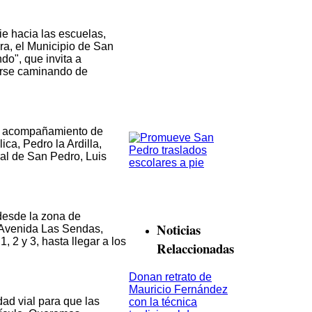
ie hacia las escuelas,
ra, el Municipio de San
o", que invita a
darse caminando de
l acompañamiento de
ca, Pedro la Ardilla,
ral de San Pedro, Luis
desde la zona de
Noticias
 Avenida Las Sendas,
, 2 y 3, hasta llegar a los
Relaccionadas
Donan retrato de
Mauricio Fernández
ad vial para que las
con la técnica