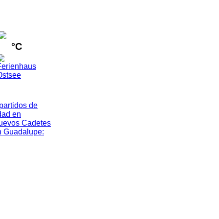
°C
artidos de
dad en
nuevos Cadetes
n Guadalupe
: