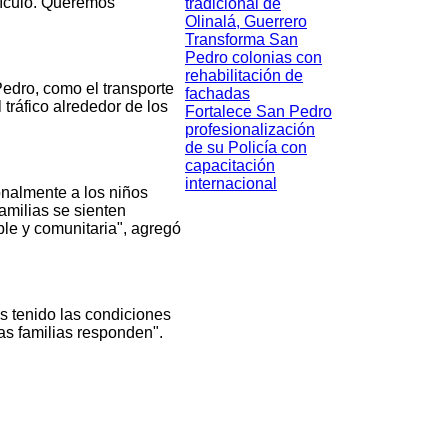
hículo. Queremos
tradicional de
Olinalá, Guerrero
Transforma San
Pedro colonias con
rehabilitación de
edro, como el transporte
fachadas
 tráfico alrededor de los
Fortalece San Pedro
profesionalización
de su Policía con
capacitación
internacional
nalmente a los niños
familias se sienten
ble y comunitaria", agregó
s tenido las condiciones
s familias responden".