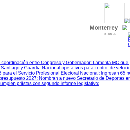
Monterrey
06.08.26
 coordinación entre Congreso y Gobernador
:
Lamenta MC que p
 Santiago y Guardia Nacional operativos para control de veloci
ara el Servicio Profesional Electoral Nacional
:
Ingresan 65 
el presupuesto 2027
:
Nombran a nuevo Secretario de Deportes e
umplen priistas con segundo informe legislativo
: