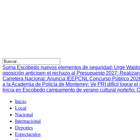
Suma Escobedo nuevos elementos de seguridad
:
Urge Waldo
oposición anticipen el rechazo al Presupuesto 2027
:
Realizan
Carretera Nacional
:
Anuncia IEEPCNL Concurso Público 2026 p
a la Academia de Policía de Monterrey
:
Ve PRI difícil lograr 
Inicia en Escobedo campamento de verano cultural norteño
:
C
Inicio
Local
Nacional
Internacional
Deportes
Espectaculos