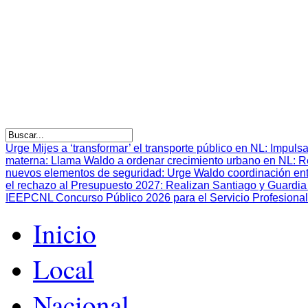
Urge Mijes a ‘transformar’ el transporte público en NL
:
Impulsa
materna
:
Llama Waldo a ordenar crecimiento urbano en NL
:
R
nuevos elementos de seguridad
:
Urge Waldo coordinación en
el rechazo al Presupuesto 2027
:
Realizan Santiago y Guardia 
IEEPCNL Concurso Público 2026 para el Servicio Profesional
Inicio
Local
Nacional